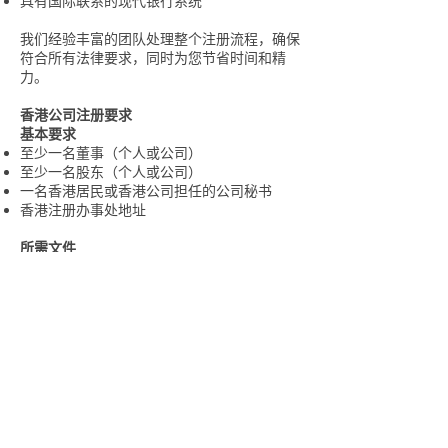
具有国际联系的现代银行系统
我们经验丰富的团队处理整个注册流程，确保
符合所有法律要求，同时为您节省时间和精
力。
香港公司注册要求
基本要求
至少一名董事（个人或公司）
至少一名股东（个人或公司）
一名香港居民或香港公司担任的公司秘书
香港注册办事处地址
所需文件
所有董事和股东的护照副本
所有董事和股东的住址证明
拟议公司名称（英文和/或中文）
业务活动的简短描述
我们的服务
公司注册
股份架构、奖励计划及人力股本合伙人／股东
咨询
银行开户支援