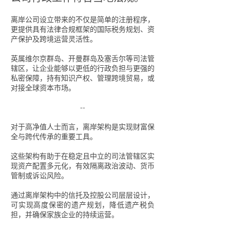
离岸公司设立带来的不仅是简单的注册程序，
更提供具有法律合规框架的国际税务规划、资
产保护及跨境运营灵活性。
英属维尔京群岛、开曼群岛及塞舌尔等司法管
辖区，让企业能够以更低的行政负担与更强的
私密保障，持有知识产权、管理跨境贸易，或
对接全球资本市场。
--
对于高净值人士而言，离岸架构是实现财富保
全与跨代传承的重要工具。
这些架构有助于在稳定且中立的司法管辖区实
现资产配置多元化，有效隔离政治波动、货币
管制或诉讼风险。
通过离岸架构中的信托及控股公司层层设计，
可实现高度保密的遗产规划，降低遗产税负
担，并确保家族企业的持续运营。